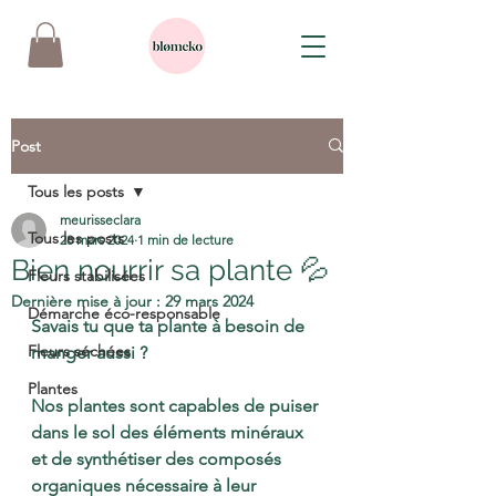
Post
Tous les posts
meurisseclara
Tous les posts
28 mars 2024
1 min de lecture
Bien nourrir sa plante 💦
Fleurs stabilisées
Dernière mise à jour :
29 mars 2024
Démarche éco-responsable
Savais tu que ta plante à besoin de 
Fleurs séchées
manger aussi ?
Plantes
Nos plantes sont capables de puiser 
dans le sol des éléments minéraux 
et de synthétiser des composés 
organiques nécessaire à leur 