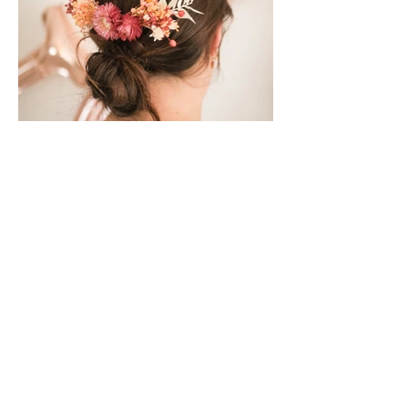
Voir plus
Votre activité EVJF créative à
Annecy
Blømeko organise des ateliers EVJF à
Annecy et en Haute-Savoie
pour les groupes souhaitant vivre une
activité créative,