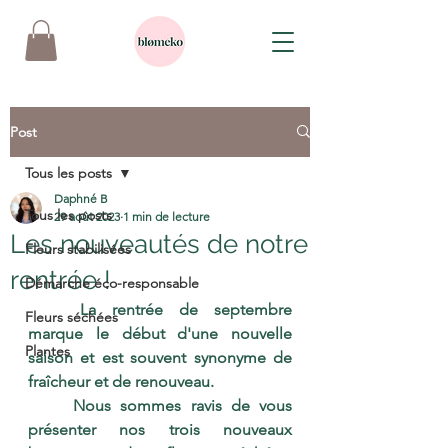
Post
Tous les posts
Daphné B
Tous les posts
29 août 2023
1 min de lecture
Les nouveautés de notre
Fleurs stabilisées
rentrée !
Démarche éco-responsable
	La rentrée de septembre 
Fleurs séchées
marque le début d'une nouvelle 
Plantes
saison et est souvent synonyme de 
fraîcheur et de renouveau. 
	Nous sommes ravis de vous 
présenter nos trois nouveaux 