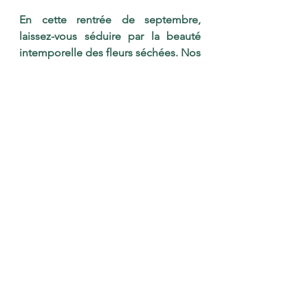
En cette rentrée de septembre, 
laissez-vous séduire par la beauté 
intemporelle des fleurs séchées. Nos 
deux nouveaux bouquets "" et ""  
sont conçus pour égayer votre 
intérieur et apporter une touche 
naturelle et sophistiquée à cette 
période de transition !
Bonne rentrée à tous !
Voir tout
Posts récents