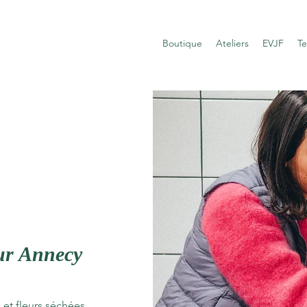
Boutique
Ateliers
EVJF
T
sur Annecy
 et fleurs séchées,